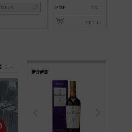
購物車
繁體
0
件
|
$
0
GRID
LIST
推介優惠