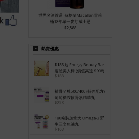
世界名酒首選: 蘇格蘭Macallan雪莉
桶18年單一麥芽威士忌
$2,588
熱賣優惠
$188 起 Energy Beauty Bar
瘦臉美人棒 (價值高達 $998)
$188
補骨至尊500/400 (特強配方)
葡萄糖胺軟骨素精華丸
$258
180粒裝加拿大 Omega-3 野
生三文魚油丸
$168