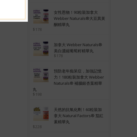
女性恩物！90粒裝加拿大
Webber Naturals®大豆異黃
酮精華丸
$178
加拿大 Webber Naturals®
美白濃縮葡萄籽精華丸
$178
預防老年痴呆症，加強記憶
力！180粒裝加拿大 Webber
Naturals® 補腦銀杏葉精華
丸
$198
天然的抗氧化劑！60粒裝加
拿大 Natural Factors® 茄紅
素精華丸
$228