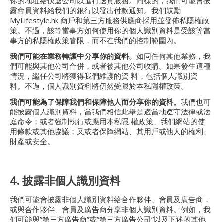
你的地址給快遞公司以進行送貨服務。同樣的，我們可能會披
露會員資料給我們的銀行以發出付款通知。我們鼓勵
MyLifestyle.hk 商戶和第三方服務供應商採用並發佈私隱權政
策。不過，該等當事方如何使用你的個人識別資料是受該等當
事方的私隱權政策管限，而不在我們的控制範圍內。
我們可能在業務轉讓中分享你的資料。
如同任何其他業務，我
們可能與其他公司合併，或者被其他公司收購。如果發生這種
情況，繼任公司將獲得我們維護的資 料，包括個人識別資
料。不過，個人識別資料將仍然受限於本私隱權政策。
我們可能為了保障我們和保障他人而分享你的資料。
我們也可
能披露個人識別資料，當我們相信此舉是適當地遵守法律或法
庭命令；或者強制執行或應用本私隱 權政策、我們網站的使
用條款或其他協議；又或者保障網站、其用戶或他人的權利、
財產或安全。
4. 披露非個人識別資料
我們可能會披露非個人識別資料給合作夥伴、會員及廣告商，
或與合作夥伴、會員及廣告商分享非個人識別資料。例如，我
們可能與”第三方廣告商”或”第三方廣告公司”以及下述的其他