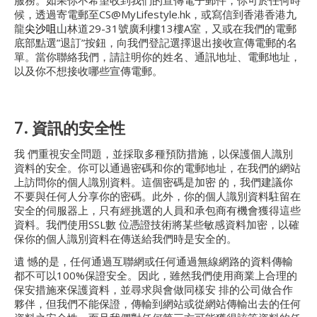
服務。如果你不希望收到我們的宣傳電子郵件，你可於任何時
候，透過寄電郵至CS@MyLifestyle.hk，或寫信到香港香港九
龍
尖沙咀
山林道29-31號廣利樓13樓A室，又或在我們的電郵
底部點選”退訂”按鈕，向我們登記選擇退出接收宣傳電郵的名
單。當你聯絡我們，請註明你的姓名、通訊地址、電郵地址，
以及你不想接收哪些宣傳電郵。
7. 資訊的安全性
我 們重視安全問題，並採取多種預防措施，以保護個人識別
資料的安全。你可以通過密碼和你的電郵地址，在我們的網站
上訪問你的個人識別資料。這個密碼是加密 的，我們建議你
不要與任何人分享你的密碼。此外，你的個人識別資料駐留在
安全的伺服器上，只有經挑選的人員和承包商有機會獲得這些
資料。我們使用SSL數 位憑證技術將某些敏感資料加密，以確
保你的個人識別資料在傳送給我們時是安全的。
遺 憾的是，任何通過互聯網或任何通過無線網路的資料傳輸
都不可以100%保證安全。因此，雖然我們使用商業上合理的
保安措施來保護資料，並尋求與會做同樣安 排的公司做合作
夥伴，但我們不能保證，傳輸到網站或從網站傳輸出去的任何