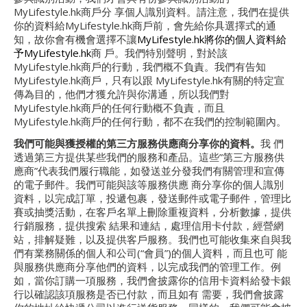
MyLifestyle.hk商戶分 享個人識別資料。請注意，我們在提供
你的資料給MyLifestyle.hk商戶前，會先給你具選擇式的通
知，故你會有機會選擇不讓
MyLifestyle.hk將你的個人資料給
予MyLifestyle.hk
商 戶。我們特別聲明，對於該
MyLifestyle.hk商戶的行動，我們概不負責。我們有告知
MyLifestyle.hk商戶，只有以跟 MyLifestyle.hk有關的特定宣
傳為目的，他們才獲允許與你溝通，所以我們對
MyLifestyle.hk商戶的任何行動概不負責，而且
MyLifestyle.hk商戶的任何行動，都不在我們的控制範圍內。
我們可能與獲授權的第三方服務供應商分享你的資料。
我 們
透過第三方提供某些我們的服務和產品。這些”第三方服務供
應商”代表我們履行職能，如發送並分發我們有關管理和宣傳
的電子郵件。我們可能與該等服務供應 商分享你的個人識別
資料，以完成訂單，投遞包裹，發送郵件或電子郵件，管理比
賽或抽獎活動，在客戶名單上刪除重複資料，分析數據，提供
行銷服務，提供搜索 結果和連結，處理信用卡付款，經營網
站，排解疑難，以及提供客戶服務。我們也可能收集來自與我
們有業務關係的個人和公司(“會員”)的個人資料，而且也可 能
與服務供應商分享他們的資料，以完成我們的管理工作。例
如，當你訂購一項服務，我們會披露你的信用卡資料給發卡銀
行以確認該項服務是否已付款，而且如有 需要，我們會披露