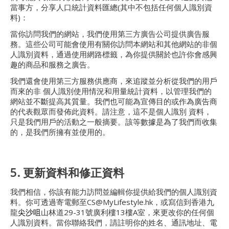
當事方，分享人口統計資料匯總(其中不包括任何個人識別資
料)：
當你訪問我們的網站，我們使用第三方廣告公司提供廣告服
務。這些公司可能會使用有關你訪問本網站和其他網站的非個
人識別資料，通過使用網路標籤，為你提供關於也許你會感興
趣的商品和服務之廣告。
我們還會使用第三方服務供應商，來追蹤並分析從我們的用戶
而來的非 個人識別使用情況和用量統計資料，以管理我們的
網站並不斷提高其質量。我們也可能為宣傳目的或作為廣告商
的代表觀眾而發佈此資料。請注意，這不是個人識別 資料，
只是我們用戶的活動之一般摘要。該等數據是為了我們而收集
的，是我們所擁有並使用的。
5. 更新資料和修正資料
我們相信，你該有能力訪問並編輯你提供給我們的個人識別資
料。你可透過寄電郵至CS@MyLifestyle.hk，或寫信到香港九
龍
尖沙咀
山林道29-31號廣利樓13樓A室，來更改你的任何個
人識別資料。當你聯絡我們，請註明你的姓名、通訊地址、電