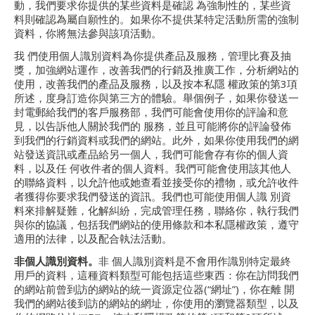
動，我們要求你提供的某些資料是確認 為強制性的，某些資
料則確認為屬自願性的。如果你不提供某特定活動所需的強制
資料，你將無法參與該項活動。
我 們使用個人識別資料為你提供產品及服務，管理比賽及抽
獎，加強網站運作，改善我們的行銷及推廣工作，分析網站的
使用，改善我們的產品及服務，以及按本私隱 權政策的第3項
所述，度身訂造你與第三方的體驗。舉個例子，如果你發送一
封電郵給我們的客戶服務部，我們可能會使用你的評論和意
見，以告訴他人關於我們的 服務，並且可能將你的評論發佈
到我們的行銷資料或我們的網站。此外，如果你使用我們的網
站發送資訊或產品給另一個人，我們可能會存有你的個人資
料，以及任 何收件者的個人資料。我們可能會使用該其他人
的聯絡資料，以允許他或她查看並接受你的禮物，或允許收件
者獲得你要求我們發送的資訊。我們也可能使用個人識 別資
料來排解疑難，化解糾紛，完成管理任務，聯絡你，執行我們
與你的協議，包括我們網站的使用條款和本私隱權政策，遵守
適用的法律，以及配合執法活動。
非個人識別資料。
非 個人識別資料是不會用作識別特定最終
用戶的資料，這種資料類型可能包括這些東西：你在訪問我們
的網站前曾到訪的網站的統一資源定位器(“網址”)，你在離 開
我們的網站後到訪的網站的網址，你使用的瀏覽器類型，以及