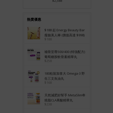
$2,588
熱賣優惠
$188 起 Energy Beauty Bar
瘦臉美人棒 (價值高達 $998)
$188
補骨至尊500/400 (特強配方)
葡萄糖胺軟骨素精華丸
$258
180粒裝加拿大 Omega-3 野
生三文魚油丸
$168
天然減肥好幫手 MetaSlim®
燒脂CLA果酸精華丸
$238