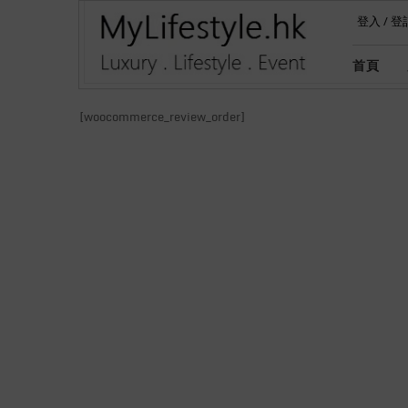
登入
/
登
首頁
[woocommerce_review_order]