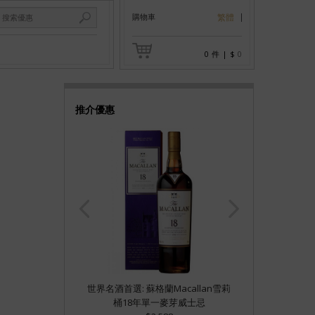
購物車
繁體
0
件
|
$
0
推介優惠
世界名酒首選: 蘇格蘭Macallan雪莉
桶18年單一麥芽威士忌