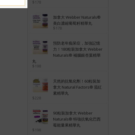
$178
加拿大 Webber Naturals®
美白濃縮葡萄籽精華丸
$178
預防老年痴呆症，加強記憶
力！180粒裝加拿大 Webber
Naturals® 補腦銀杏葉精華
丸
$198
天然的抗氧化劑！60粒裝加
拿大 Natural Factors® 茄紅
素精華丸
$228
90粒裝加拿大 Webber
Naturals® 特強抗氧化巴西
莓能量果精華丸
$198