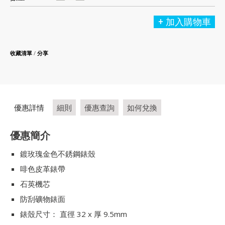
加入購物車
收藏清單
/
分享
優惠詳情
細則
優惠查詢
如何兌換
優惠簡介
鍍玫瑰金色不銹鋼錶殼
啡色皮革錶帶
石英機芯
防刮礦物錶面
錶殼尺寸： 直徑 32 x 厚 9.5mm