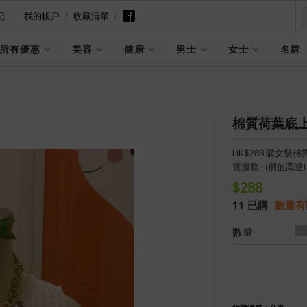
記
我的帳戶
收藏清單
所有優惠
美容
健康
男士
女士
名牌
棉質荷葉底上衣
HK$288 購女裝棉質
貨服務 ! (價值高達H
$288
11 已購
數量有
數量