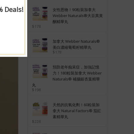
% Deals!
女性恩物！90粒裝加拿大
Webber Naturals®大豆異黃
酮精華丸
$178
加拿大 Webber Naturals®
美白濃縮葡萄籽精華丸
$178
預防老年痴呆症，加強記憶
力！180粒裝加拿大 Webber
Naturals® 補腦銀杏葉精華
丸
$198
天然的抗氧化劑！60粒裝加
拿大 Natural Factors® 茄紅
素精華丸
$228