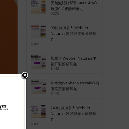
天然減肥好幫手 MetaSlim®
燒脂CLA果酸精華丸
$238
90粒裝加拿大 Webber
Naturals® 抗衰老藍莓精華
丸
$168
加拿大 Webber Naturals®
補肝乳薊精華丸
$148
加拿大Webber Naturals®補
眼葉黃素精華丸
$178
優惠。
240粒裝加拿大 Webber
Naturals® 燒脂蘋果醋精華
丸
$188