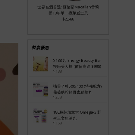
世界名酒首選: 蘇格蘭Macallan雪莉
桶18年單一麥芽威士忌
$2,588
熱賣優惠
$188 起 Energy Beauty Bar
瘦臉美人棒 (價值高達 $998)
$188
補骨至尊500/400 (特強配方)
葡萄糖胺軟骨素精華丸
$258
180粒裝加拿大 Omega-3 野
生三文魚油丸
$168