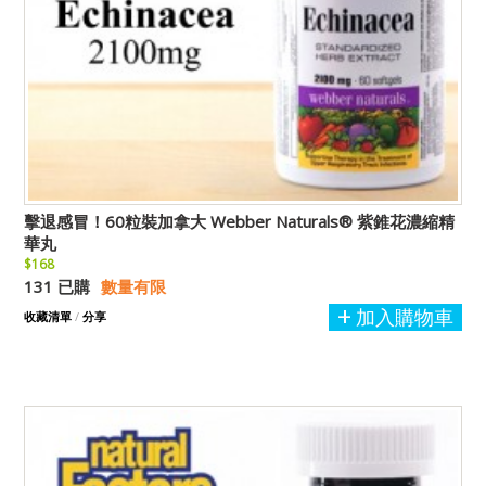
擊退感冒！60粒裝加拿大 Webber Naturals® 紫錐花濃縮精
華丸
$168
131 已購
數量有限
加入購物車
收藏清單
/
分享