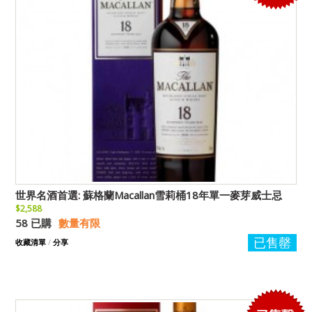
世界名酒首選: 蘇格蘭Macallan雪莉桶18年單一麥芽威士忌
$2,588
58 已購
數量有限
已售罄
收藏清單
/
分享