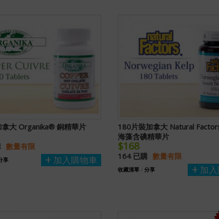
拿大 Organika® 銅精華片
180片裝加拿大 Natural Facto
海藻含碘精華片
$168
購
數量有限
164 已購
數量有限
加入購物車
分享
加入
收藏清單
/
分享