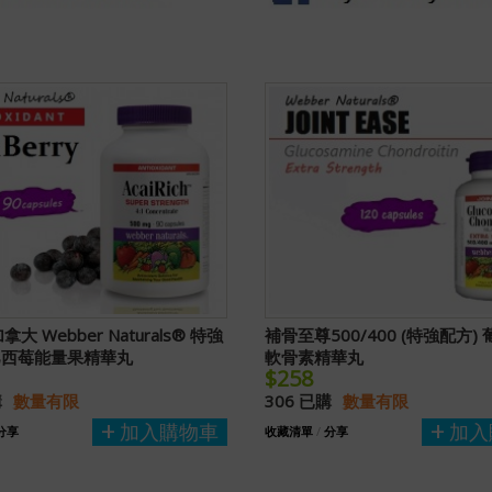
大 Webber Naturals® 特強
補骨至尊500/400 (特強配方)
巴西莓能量果精華丸
軟骨素精華丸
$258
購
數量有限
306 已購
數量有限
加入購物車
加入
分享
收藏清單
/
分享