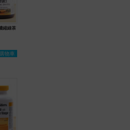
修身濃縮綠茶
購物車