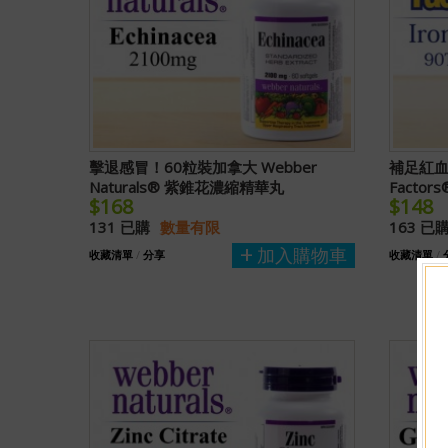
擊退感冒！60粒裝加拿大 Webber
補足紅血球
Naturals® 紫錐花濃縮精華丸
Facto
$168
$148
131 已購
數量有限
163 已
加入購物車
收藏清單
/
分享
收藏清單
/