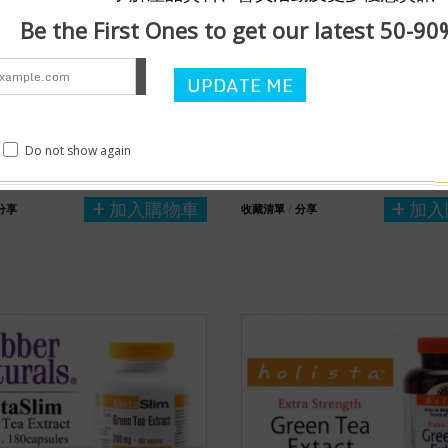
Be the First Ones to get our latest 50-90
ebber Naturals® 抗風濕生薑
穩定血壓首選 60粒裝加拿大Orga
丸
石榴精華丸
Do not show again
$188
購
數量有限
174 已購
數量有限
加入購物車
加入
分享
收藏清單
/
分享