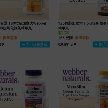
首選 180粒裝加拿大Webber
120粒裝加拿大 Holista® 
als®抗氧化綠茶精華丸
精華丸
$208
購
數量有限
165 已購
數量有限
加入購物車
加入
分享
收藏清單
/
分享