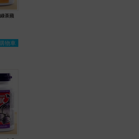
纖體綠茶蘋
購物車