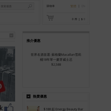
購物車
繁體
EN
0
件
|
$
0
推介優惠
世界名酒首選: 蘇格蘭Macallan雪莉
桶18年單一麥芽威士忌
$2,588
熱賣優惠
$188 起 Energy Beauty Bar