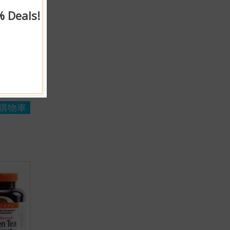
% Deals!
nika®
購物車