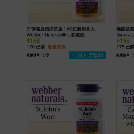
打倒嘴唇皰疹首選！60粒裝加拿大
燒脂抗氧
Webber Naturals® L-賴氨酸
Natur
$168
$198
170 已購
數量有限
175 已
加入購物車
收藏清單
/
分享
收藏清單
/