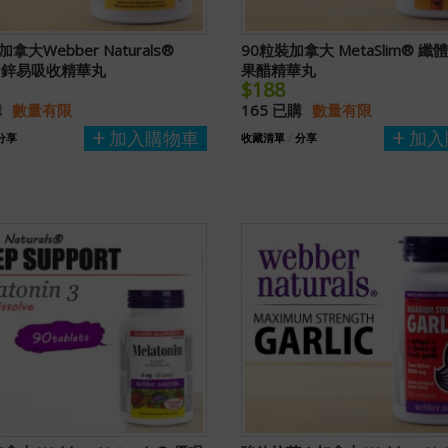
拿大Webber Naturals®
90粒裝加拿大 MetaSlim® 
、鋅易吸收精華丸
果醋精華丸
$188
購
數量有限
165 已購
數量有限
加入購物車
加入
分享
收藏清單
/
分享