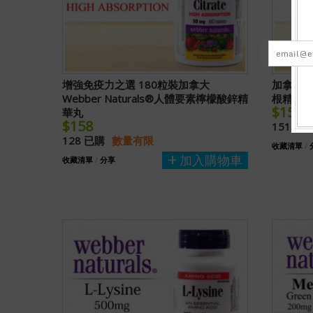
增強免疫力之選 180粒裝加拿大
加拿大 W
Webber Naturals®人體要素檸檬酸鋅精
根精華
$158
華丸
$158
151 已
128 已購
數量有限
收藏清單
/
加入購物車
收藏清單
/
分享