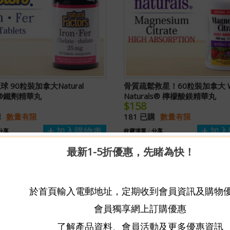
 90粒裝加拿大Natural
骨質疏鬆救星！60粒裝加拿大 W
rs®鐵劑精華丸
Naturals® 檸檬酸鎂精華丸
$158
購
數量有限
181 已購
數量有限
加入購物車
加入
分享
收藏清單
/
分享
最新1-5折優惠，先睹為快！
於首頁輸入電郵地址，定期收到會員資訊及購物
會員獨享網上訂購優惠
了解產品資料、會員活動及更多優惠資訊