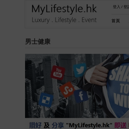
登入
/
登
首頁
男士健康