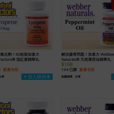
氧化劑！60粒裝加拿大
解決腸胃問題！加拿大 Webbe
l Factors® 茄紅素精華丸
Naturals® 天然薄荷油精華丸
$168
購
數量有限
134 已購
數量有限
加入購物車
分享
收藏清單
/
分享