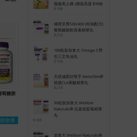
瘦臉美人棒 (價值高達 $998)
$188
補骨至尊500/400 (特強配方)
葡萄糖胺軟骨素精華丸
$258
180粒裝加拿大 Omega-3 野
生三文魚油丸
$168
天然減肥好幫手 MetaSlim®
燒脂CLA果酸精華丸
$238
 葡萄糖胺
90粒裝加拿大 Webber
Naturals® 抗衰老藍莓精華
丸
購物車
$168
加拿大 Webber Naturals®