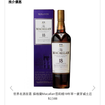
推介優惠
世界名酒首選: 蘇格蘭Macallan雪莉桶18年單一麥芽威士忌
$2,588