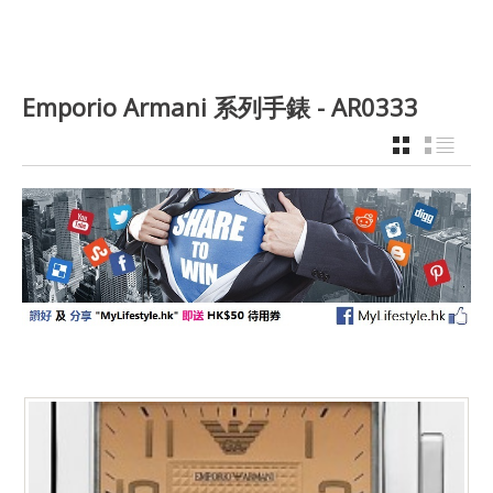
Emporio Armani 系列手錶 - AR0333
GRID
LIST