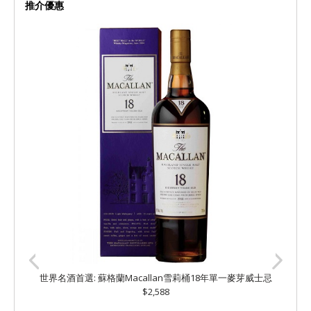
推介優惠
世界名酒首選: 蘇格蘭Macallan雪莉桶18年單一麥芽威士忌
$2,588