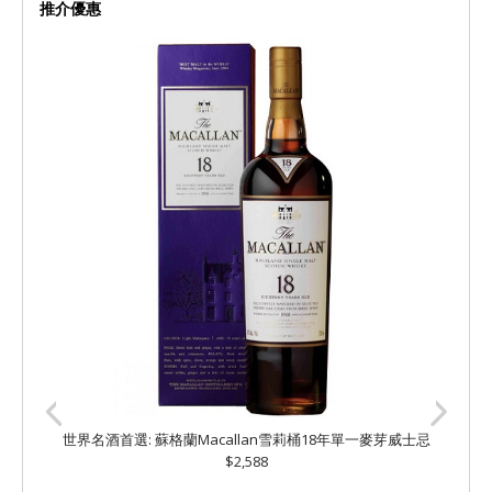
推介優惠
世界名酒首選: 蘇格蘭Macallan雪莉桶18年單一麥芽威士忌
$2,588