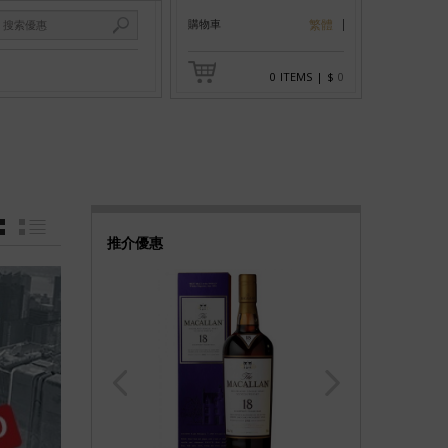
購物車
繁體
0
ITEMS
|
$
0
GRID
LIST
推介優惠