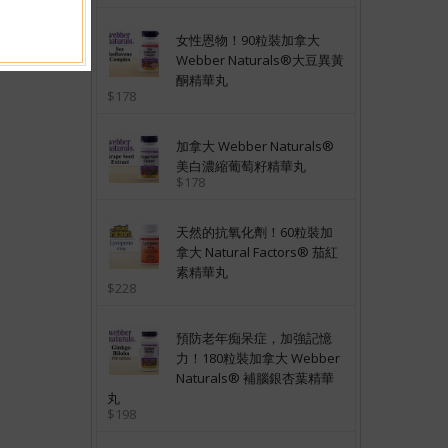
女性恩物！90粒裝加拿大
Webber Naturals®大豆異黃
酮精華丸
$178
加拿大 Webber Naturals®
美白濃縮葡萄籽精華丸
$178
天然的抗氧化劑！60粒裝加
拿大 Natural Factors® 茄紅
素精華丸
$228
預防老年痴呆症，加強記憶
力！180粒裝加拿大 Webber
Naturals® 補腦銀杏葉精華
丸
$198