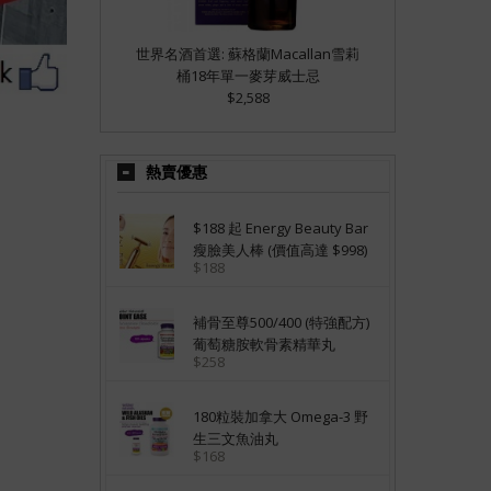
世界名酒首選: 蘇格蘭Macallan雪莉
桶18年單一麥芽威士忌
$2,588
熱賣優惠
$188 起 Energy Beauty Bar
瘦臉美人棒 (價值高達 $998)
$188
補骨至尊500/400 (特強配方)
葡萄糖胺軟骨素精華丸
$258
180粒裝加拿大 Omega-3 野
生三文魚油丸
$168