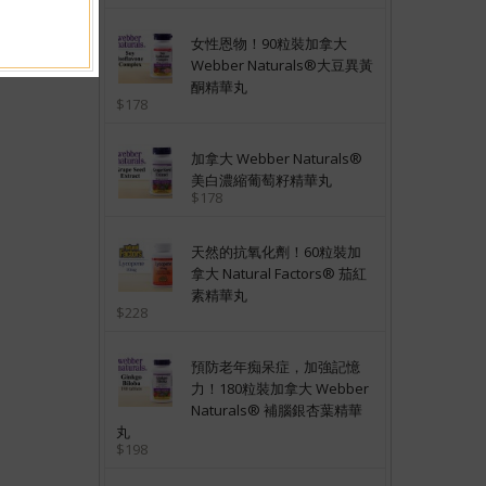
女性恩物！90粒裝加拿大
Webber Naturals®大豆異黃
酮精華丸
$178
加拿大 Webber Naturals®
美白濃縮葡萄籽精華丸
$178
天然的抗氧化劑！60粒裝加
拿大 Natural Factors® 茄紅
素精華丸
$228
預防老年痴呆症，加強記憶
力！180粒裝加拿大 Webber
Naturals® 補腦銀杏葉精華
丸
$198