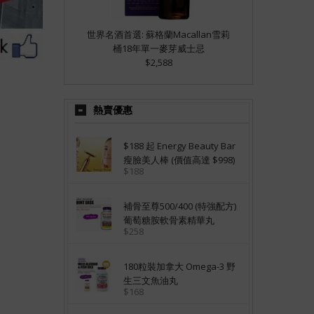
世界名酒首選: 蘇格蘭Macallan雪莉
桶18年單一麥芽威士忌
$2,588
熱賣優惠
$188 起 Energy Beauty Bar
瘦臉美人棒 (價值高達 $998)
$188
補骨至尊500/400 (特強配方)
葡萄糖胺軟骨素精華丸
$258
180粒裝加拿大 Omega-3 野
生三文魚油丸
$168