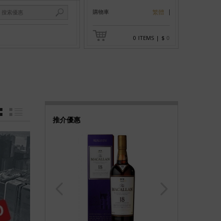
購物車
繁體
0
ITEMS
|
$
0
GRID
LIST
推介優惠