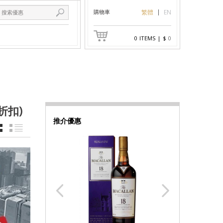
購物車
繁體
EN
0
ITEMS
|
$
0
 折扣)
推介優惠
GRID
LIST