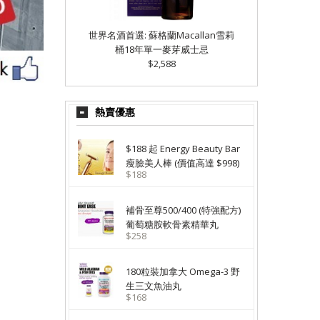
世界名酒首選: 蘇格蘭Macallan雪莉
桶18年單一麥芽威士忌
$2,588
熱賣優惠
$188 起 Energy Beauty Bar
瘦臉美人棒 (價值高達 $998)
$188
補骨至尊500/400 (特強配方)
葡萄糖胺軟骨素精華丸
$258
180粒裝加拿大 Omega-3 野
生三文魚油丸
$168