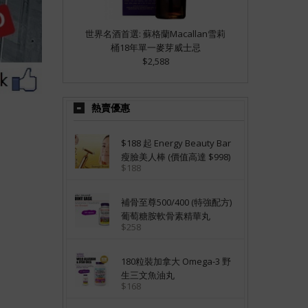
世界名酒首選: 蘇格蘭Macallan雪莉
桶18年單一麥芽威士忌
$2,588
熱賣優惠
$188 起 Energy Beauty Bar
瘦臉美人棒 (價值高達 $998)
$188
補骨至尊500/400 (特強配方)
葡萄糖胺軟骨素精華丸
$258
180粒裝加拿大 Omega-3 野
生三文魚油丸
$168