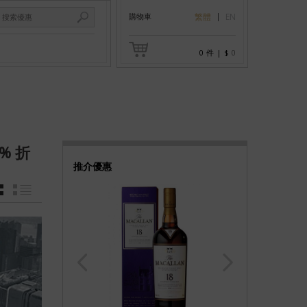
購物車
繁體
EN
0
件
|
$
0
3% 折
推介優惠
GRID
LIST