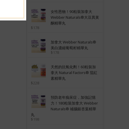
女性恩物！90粒裝加拿大
Webber Naturals®大豆異黃
酮精華丸
$178
加拿大 Webber Naturals®
美白濃縮葡萄籽精華丸
$178
天然的抗氧化劑！60粒裝加
拿大 Natural Factors® 茄紅
素精華丸
$228
預防老年痴呆症，加強記憶
力！180粒裝加拿大 Webber
Naturals® 補腦銀杏葉精華
丸
$198