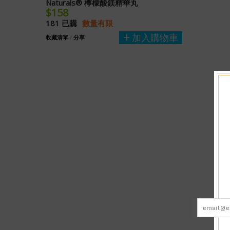
Naturals® 檸檬酸鎂精華丸
$158
181 已購
數量有限
加入購物車
收藏清單
/
分享