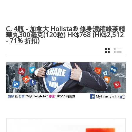
C. 4瓶 - 加拿大 Holista® 修身濃縮綠茶精
華丸300毫克(120粒) HK$768 (HK$2,512
- 71% 折扣)
GRID
LIST