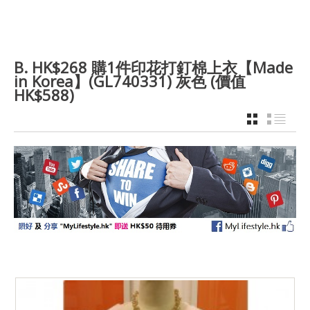
B. HK$268 購1件印花打釘棉上衣【Made
in Korea】(GL740331) 灰色 (價值
HK$588)
GRID
LIST