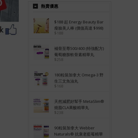
熱賣優惠
$188 起 Energy Beauty Bar
瘦臉美人棒 (價值高達 $998)
$188
補骨至尊500/400 (特強配方)
葡萄糖胺軟骨素精華丸
$258
180粒裝加拿大 Omega-3 野
生三文魚油丸
$168
天然減肥好幫手 MetaSlim®
燒脂CLA果酸精華丸
$238
90粒裝加拿大 Webber
Naturals® 抗衰老藍莓精華