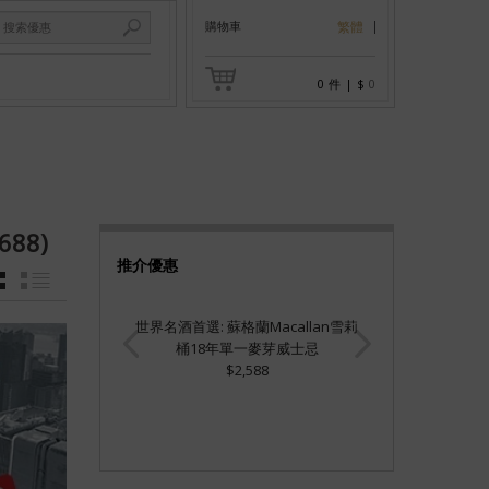
購物車
繁體
0
件
|
$
0
688)
推介優惠
GRID
LIST
世界名酒首選: 蘇格蘭Macallan雪莉
桶18年單一麥芽威士忌
$2,588