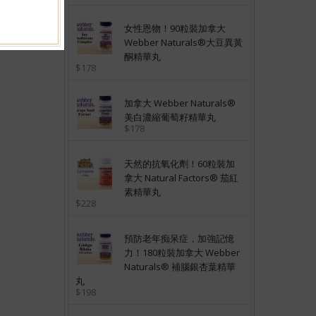
女性恩物！90粒裝加拿大
Webber Naturals®大豆異黃
酮精華丸
$178
加拿大 Webber Naturals®
美白濃縮葡萄籽精華丸
$178
天然的抗氧化劑！60粒裝加
拿大 Natural Factors® 茄紅
素精華丸
$228
預防老年痴呆症，加強記憶
力！180粒裝加拿大 Webber
Naturals® 補腦銀杏葉精華
丸
$198