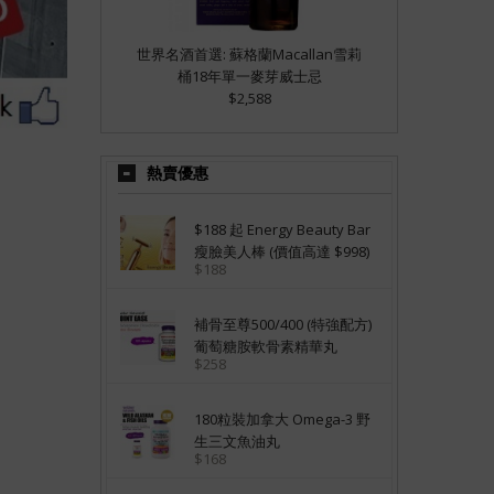
世界名酒首選: 蘇格蘭Macallan雪莉
桶18年單一麥芽威士忌
$2,588
熱賣優惠
$188 起 Energy Beauty Bar
瘦臉美人棒 (價值高達 $998)
$188
補骨至尊500/400 (特強配方)
葡萄糖胺軟骨素精華丸
$258
180粒裝加拿大 Omega-3 野
生三文魚油丸
$168