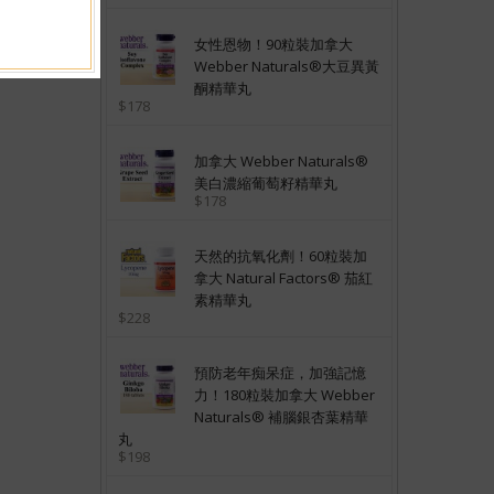
女性恩物！90粒裝加拿大
Webber Naturals®大豆異黃
酮精華丸
$178
加拿大 Webber Naturals®
美白濃縮葡萄籽精華丸
$178
天然的抗氧化劑！60粒裝加
拿大 Natural Factors® 茄紅
素精華丸
$228
預防老年痴呆症，加強記憶
力！180粒裝加拿大 Webber
Naturals® 補腦銀杏葉精華
丸
$198