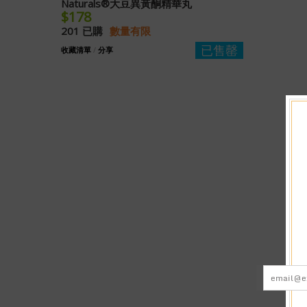
Naturals®大豆異黃酮精華丸
$178
201 已購
數量有限
已售罄
收藏清單
/
分享