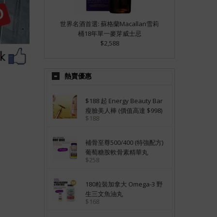
世界名酒首選: 蘇格蘭Macallan雪莉
桶18年單一麥芽威士忌
$2,588
熱賣優惠
$188 起 Energy Beauty Bar
瘦臉美人棒 (價值高達 $998)
$188
補骨至尊500/400 (特強配方)
葡萄糖胺軟骨素精華丸
$258
180粒裝加拿大 Omega-3 野
生三文魚油丸
$168