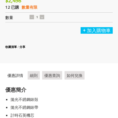
$2,498
12 已購
數量有限
數量
加入購物車
收藏清單
/
分享
優惠詳情
細則
優惠查詢
如何兌換
優惠簡介
拋光不銹鋼錶殼
拋光不銹鋼錶帶
計時石英機芯