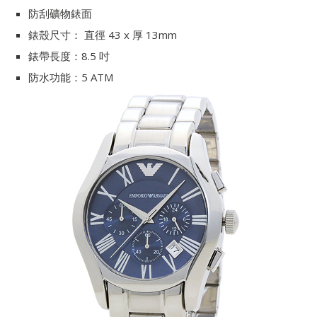
防刮礦物錶面
錶殼尺寸： 直徑 43 x 厚 13mm
錶帶長度：8.5 吋
防水功能：5 ATM