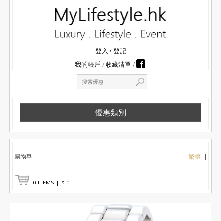
登入
/
登記
我的帳戶
收藏清單
優惠類別
購物車
繁體
0
ITEMS
|
$
0