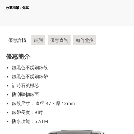
收藏清單
/
分享
優惠詳情
細則
優惠查詢
如何兌換
優惠簡介
鍍黑色不銹鋼錶殼
鍍黑色不銹鋼錶帶
計時石英機芯
防刮礦物錶面
錶殼尺寸： 直徑 47 x 厚 13mm
錶帶長度：9 吋
防水功能：5 ATM