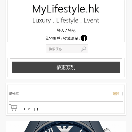
登入
/
登記
我的帳戶
收藏清單
優惠類別
購物車
繁體
0
ITEMS
|
$
0