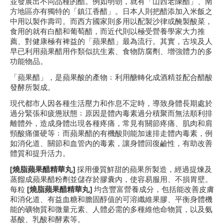
並發展出不同品種的醋。例如明朝，就有「山西老陳醋」、南
方地區亦有獨特的「鎮江香醋」。日本人則把醋添加入米飯之
中用以製作壽司。而西方國家則多用以配製沙律或醃製酸菜，
食用的就有白醋和葡萄醋，而近代則以極受營養學家大力推
薦、對健康極有裨益的「蘋果醋」最為流行。其實，古埃及人
早已利用蘋果醋用作類似抗生素、食物防腐劑、增強體力的多
功能物品。
「蘋果醋」，是蘋果酸的產物﹔利用醣轉化成酒精並配合醋酸
發酵所製成。
現代都市人因各種生活壓力和作息不定時，導致身體長期處於
過分緊張和疲憊狀態﹔原因是體內毒素過分積聚而無法順利排
離體外，造成身體出現各種疼痛，常見有關節疼痛、肌肉和肩
頸酸痛僵硬等﹔而蘋果醋的有機酸則能加速排走體內毒素，例
如消化道、關節和血管內的毒素，讓身體回復鹼性，有助改善
體質和提升活力。
[燒脂蘋果醋精華丸]
採用優質鮮甜的蘋果所製造，經過提煉及
蒸餾成蘋果醋粉劑並儲存於膠囊內，使容易服用、不損胃壁。
每粒
[燒脂蘋果醋精華丸]
均含豐富營養成分，包括能改善皮膚
和消化道、有益血糖和膽固醇值的可溶纖維果膠、平衡身體機
能的礦物質和微量元素、人體必需的多種維他命物質，以及氨
基酸、乳酸和酵素等。