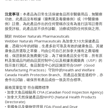
注意事項﹕
本產品為日常生活保健食品而非醫藥用品，無醫療
功效。此產品沒有根據《藥劑業及毒藥條例》或《中醫藥條
例》註冊。為此產品作出的任何聲稱亦沒有為進行該等註冊而
接受評核。此產品並不供作診斷、治療或預防任何疾病之用。
關於 Webber Naturals Pharmaceuticals
Webber Naturals Pharmaceuticals 為加拿大10大保健產品
廠，憑藉50年的經驗，生產多款可靠及有效的健康食品。其健
康食品所選取之草藥，均由公司自己於加拿大擁有之農場種
植，保證新鮮及無農藥污染，為了確保產品安全可靠，所有原
料及製成品均經由品質控制中心以及根據美國藥典（USP）的
指示進行測試。食品製造中心的設施皆符合GMP（Good
Manufacturing Practices）守則中的Health and Welfare
Canada Health Protection Branch。而產品在製造過程中，亦
會作出試驗，確保所有產品成份一致及符合標準。
嚴格質量監管 符合國際標準
• 加拿大食品檢驗局 CFIA (Canadian Food Inspection Agency)
• 加拿大天然保健產品指NHPD (Natural Health Products
Directorate)
• 美國食品及藥物管理局 FDA (Food and Drug