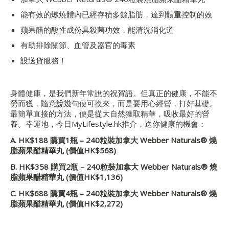
能有效的燃燒體內已經存積多餘脂肪，達到體重控制的效
蘋果醋的酸性成份具殺菌功效，能清洗消化道
有助排除關節、血管及器官的毒素
設送貨服務！
身體健康，是我們新年常說的祝賀語。但真正的健康，不能不
勞而獲，隨意說幾句便可換來，而是要用心經營，打好基礎。
最簡單直接的方法，便是從大自然獲取精華，吸收最好的營
養。幸運地，今日MyLifestyle.hk推介，送你健康的機會：
A. HK$188
購買
1
瓶
– 240
粒裝加拿大
Webber Naturals®
燒
脂蘋果醋精華丸
(
價值
HK$568)
B. HK$358
購買
2
瓶
– 240
粒裝加拿大
Webber Naturals®
燒
脂蘋果醋精華丸
(
價值
HK$1,136)
C. HK$688
購買
4
瓶
– 240
粒裝加拿大
Webber Naturals®
燒
脂蘋果醋精華丸
(
價值
HK$2,272)