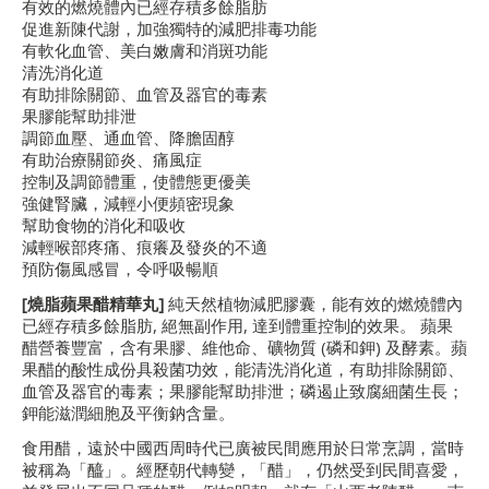
有效的燃燒體內已經存積多餘脂肪
促進新陳代謝，加強獨特的減肥排毒功能
有軟化血管、美白嫩膚和消斑功能
清洗消化道
有助排除關節、血管及器官的毒素
果膠能幫助排泄
調節血壓、通血管、降膽固醇
有助治療關節炎、痛風症
控制及調節體重，使體態更優美
強健腎臟，減輕小便頻密現象
幫助食物的消化和吸收
減輕喉部疼痛、痕癢及發炎的不適
預防傷風感冒，令呼吸暢順
[燒脂蘋果醋精華丸]
純天然植物減肥膠囊，能有效的燃燒體內
已經存積多餘脂肪, 絕無副作用, 達到體重控制的效果。 蘋果
醋營養豐富，含有果膠、維他命、礦物質 (磷和鉀) 及酵素。蘋
果醋的酸性成份具殺菌功效，能清洗消化道，有助排除關節、
血管及器官的毒素；果膠能幫助排泄；磷遏止致腐細菌生長；
鉀能滋潤細胞及平衡鈉含量。
食用醋，遠於中國西周時代已廣被民間應用於日常烹調，當時
被稱為「醯」。經歷朝代轉變，「醋」，仍然受到民間喜愛，