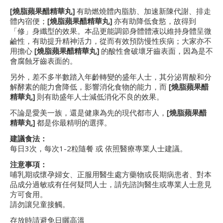
[燒脂蘋果醋精華丸]
有助燃燒體內脂肪、加速新陳代謝、排走
體內宿便；
[燒脂蘋果醋精華丸]
亦有助降低食慾，故得到
「修」身纖型的效果。本品更能調節身體體液以維持身體呈微
鹼性，有助提升精神活力，從而有效預防慢性疾病；大家亦不
用擔心
[燒脂蘋果醋精華丸]
的酸性會破壞牙齒表面，因為是不
會腐蝕牙齒表面的。
另外，差不多半數踏入年齡轉變的盛年人士，其分泌胃酸和分
解酵素的能力會降低，影響消化食物的能力，而
[燒脂蘋果醋
精華丸]
則有助盛年人士減低消化不良的效果。
不論是愛美一族，還是健康為先的現代都市人，
[燒脂蘋果醋
精華丸]
都是你最精明的選擇。
建議食法：
每日3次，每次1-2粒隨餐 或 依照醫療專業人士建議。
注意事項：
哺乳期或懷孕婦女、正服用醫生處方藥物或長期病患者、對本
品成分過敏或有任何疑問人士，請先諮詢醫生或專業人士意見
方可食用。
請勿讓兒童接觸。
存放時請避免日曬高溫