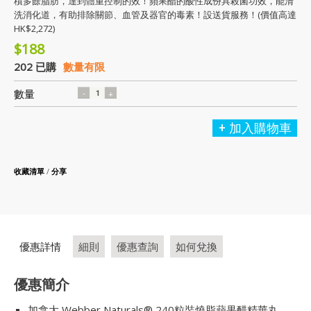
積多餘脂肪，達到體重控制的效！蘋果醋的酸性成份具殺菌功效，能清
洗消化道，有助排除關節、血管及器官的毒素！設送貨服務！(價值高達
HK$2,272)
$188
202 已購
數量有限
數量
加入購物車
收藏清單
/
分享
優惠詳情
細則
優惠查詢
如何兌換
優惠簡介
加拿大 Webber Naturals® 240粒裝燒脂蘋果醋精華丸