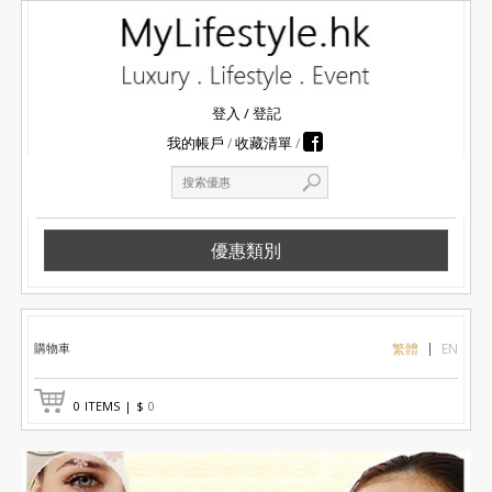
登入
/
登記
我的帳戶
收藏清單
優惠類別
購物車
繁體
EN
0
ITEMS
|
$
0