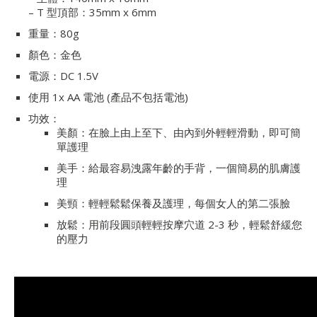
– T 型頂部：35mm x 6mm
重量：80g
顏色：金色
電源：DC 1.5V
使用 1x AA 電池 (產品不包括電池)
功效：
美顏：在臉上由上至下、由內到外輕輕滑動，即可簡
單護理
美手：給最容易洩露年齡的手背，一個簡易的肌膚護
理
美頸：輕輕鬆鬆保養及護理，每個女人的第二張臉
放鬆：用前段圓頭輕輕按摩穴道 2-3 秒，輕鬆舒緩您
的壓力