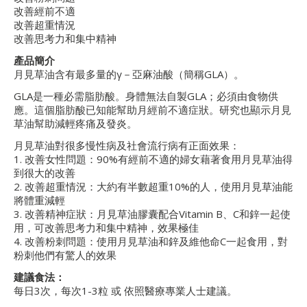
改善經前不適
改善超重情況
改善思考力和集中精神
產品簡介
月見草油含有最多量的γ－亞麻油酸（簡稱GLA）。
GLA是一種必需脂肪酸。身體無法自製GLA；必須由食物供
應。這個脂肪酸已知能幫助月經前不適症狀。研究也顯示月見
草油幫助減輕疼痛及發炎。
月見草油對很多慢性病及社會流行病有正面效果：
1. 改善女性問題：90%有經前不適的婦女藉著食用月見草油得
到很大的改善
2. 改善超重情況：大約有半數超重10%的人，使用月見草油能
將體重減輕
3. 改善精神症狀：月見草油膠囊配合Vitamin B、C和鋅一起使
用，可改善思考力和集中精神，效果極佳
4. 改善粉刺問題：使用月見草油和鋅及維他命C一起食用，對
粉刺他們有驚人的效果
建議食法：
每日3次，每次1-3粒 或 依照醫療專業人士建議。