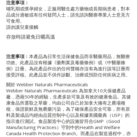
注意事項：
哺乳期或懷孕婦女，正服用醫生處方藥物或長期病患者，對本
品成分過敏或有任何疑問人士，請先諮詢醫療專業人士意見方
可食用。
請勿讓兒童接觸
存放時請避免日曬高溫
注意事項﹕
本產品為日常生活保健食品而非醫藥用品，無醫療
功效。此產品沒有根據《藥劑業及毒藥條例》或《中醫藥條
例》註冊。為此產品作出的任何聲稱亦沒有為進行該等註冊而
接受評核。此產品並不供作診斷、治療或預防任何疾病之用。
關於 Webber Naturals Pharmaceuticals
Webber Naturals Pharmaceuticals 為加拿大10大保健產品
廠，憑藉50年的經驗，生產多款可靠及有效的健康食品。其健
康食品所選取之草藥，均由公司自己於加拿大擁有之農場種
植，保證新鮮及無農藥污染，為了確保產品安全可靠，所有原
料及製成品均經由品質控制中心以及根據美國藥典（USP）的
指示進行測試。食品製造中心的設施皆符合GMP（Good
Manufacturing Practices）守則中的Health and Welfare
Canada Health Protection Branch。而產品在製造過程中，亦