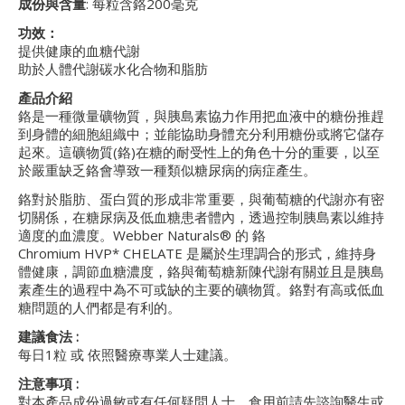
成份與含量
: 每粒含鉻200毫克
功效：
提供健康的血糖代謝
助於人體代謝碳水化合物和脂肪
產品介紹
鉻是一種微量礦物質，與胰島素協力作用把血液中的糖份推趕
到身體的細胞組織中；並能協助身體充分利用糖份或將它儲存
起來。這礦物質(鉻)在糖的耐受性上的角色十分的重要，以至
於嚴重缺乏鉻會導致一種類似糖尿病的病症產生。
鉻對於脂肪、蛋白質的形成非常重要，與葡萄糖的代謝亦有密
切關係，在糖尿病及低血糖患者體內，透過控制胰島素以維持
適度的血濃度。Webber Naturals® 的 鉻
Chromium HVP* CHELATE 是屬於生理調合的形式，維持身
體健康，調節血糖濃度，鉻與葡萄糖新陳代謝有關並且是胰島
素產生的過程中為不可或缺的主要的礦物質。鉻對有高或低血
糖問題的人們都是有利的。
建議食法 :
每日1粒 或 依照醫療專業人士建議。
注意事項
:
對本產品成份過敏或有任何疑問人士，食用前請先諮詢醫生或