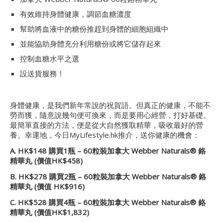
有效維持身體健康，調節血糖濃度
幫助將血液中的糖份推趕到身體的細胞組織中
並能協助身體充分利用糖份或將它儲存起來
控制血糖水平之選
設送貨服務！
身體健康，是我們新年常說的祝賀語。但真正的健康，不能不
勞而獲，隨意說幾句便可換來，而是要用心經營，打好基礎。
最簡單直接的方法，便是從大自然獲取精華，吸收最好的營
養。幸運地，今日MyLifestyle.hk推介，送你健康的機會：
A. HK$
148
購買1
瓶 – 60
粒
裝
加拿大 Webber Naturals®
鉻
精華丸 (
價值
HK$458)
B. HK$27
8
購買2
瓶 – 60
粒
裝
加拿大 Webber Naturals®
鉻
精華丸 (
價值
HK$916)
C. HK$52
8
購買4
瓶 – 60
粒
裝
加拿大 Webber Naturals®
鉻
精華丸 (
價值
HK$1,832)