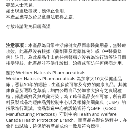
專業人士意見。
如出現過敏徵狀，應停止食用。
本產品應存放於兒童無法取得之處。
存放時請避免日曬高溫
注意事項﹕
本產品為日常生活保健食品而非醫藥用品，無醫療
功效。此產品沒有根據《藥劑業及毒藥條例》或《中醫藥條
例》註冊。為此產品作出的任何聲稱亦沒有為進行該等註冊而
接受評核。此產品並不供作診斷、治療或預防任何疾病之用。
關於 Webber Naturals Pharmaceuticals
Webber Naturals Pharmaceuticals 為加拿大10大保健產品
廠，憑藉50年的經驗，生產多款可靠及有效的健康食品。其健
康食品所選取之草藥，均由公司自己於加拿大擁有之農場種
植，保證新鮮及無農藥污染，為了確保產品安全可靠，所有原
料及製成品均經由品質控制中心以及根據美國藥典（USP）的
指示進行測試。食品製造中心的設施皆符合GMP（Good
Manufacturing Practices）守則中的Health and Welfare
Canada Health Protection Branch。而產品在製造過程中，亦
會作出試驗，確保所有產品成份一致及符合標準。