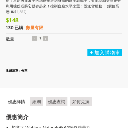
度！幫助將血液中的糖份推趕到身體的細胞組織中，並能協助身體充分
利用糖份或將它儲存起來！控制血糖水平之選！設送貨服務！ (價值高
達HK$1,832)
$148
130 已購
數量有限
數量
加入購物車
收藏清單
/
分享
優惠詳情
細則
優惠查詢
如何兌換
優惠簡介
加拿大 Webber Naturals® 60粒鉻精華丸