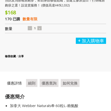
預防及消除嘴唇皰疹，幫助身體修復組織，並建立膠原蛋白！打倒嘴唇
皰疹之選！設送貨服務！ (價值高達HK$2,032)
$168
170 已購
數量有限
數量
加入購物車
檢視收藏
/
分享
優惠詳情
細則
優惠查詢
如何兌換
優惠簡介
加拿大 Webber Naturals® 60粒L-賴氨酸