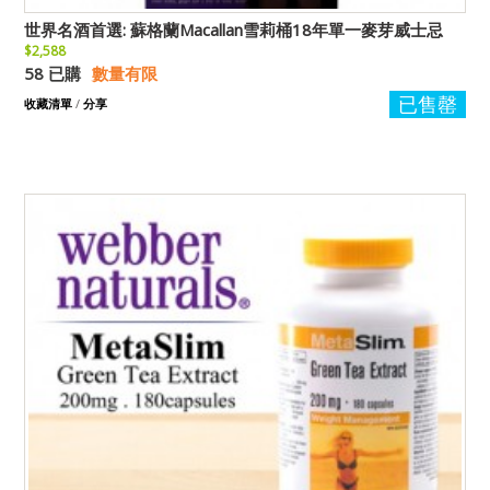
世界名酒首選: 蘇格蘭Macallan雪莉桶18年單一麥芽威士忌
$2,588
58 已購
數量有限
已售罄
收藏清單
/
分享