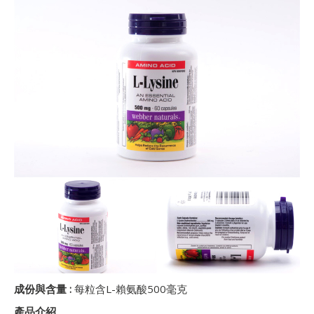
成份與含量
:
每粒含L-賴氨酸500毫克
產品介紹