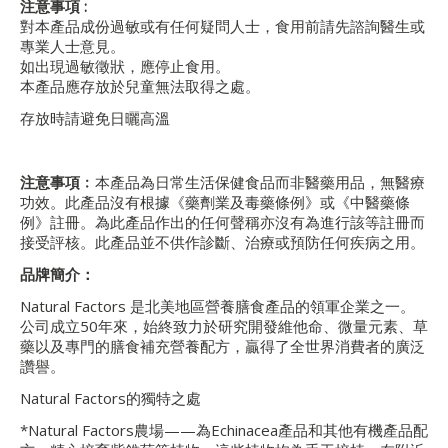
注意事項
:
對本產品成份過敏或有任何疑問人士，食用前請先諮詢醫生或
專業人士意見。
如出現過敏徵狀，應停止食用。
本產品應存放於兒童無法取得之處。
存放時請避免日曬高溫
注意事項﹕
本產品為日常生活保健食品而非醫藥用品，無醫療
功效。此產品沒有根據《藥劑業及毒藥條例》或《中醫藥條
例》註冊。為此產品作出的任何聲稱亦沒有為進行該等註冊而
接受評核。此產品並不供作診斷、治療或預防任何疾病之用。
品牌簡介：
Natural Factors 是北美地區營養膳食產品的領軍企業之一。
公司成立50年來，始終致力於研究開發維他命、微量元素、草
藥以及專門的膳食補充營養配方，贏得了全世界消費者的廣泛
讚譽。
Natural Factors的獨特之處
*Natural Factors農場——為Echinacea產品和其他有機產品配