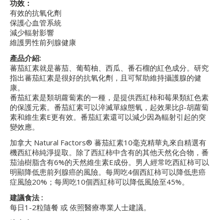
功效：
有效的抗氧化劑
保護心血管系統
減少輻射影響
維護男性前列腺健康
產品介紹:
蕃茄紅素就是蕃茄、葡萄柚、西瓜、番石榴的紅色成分。研究
指出蕃茄紅素是很好的抗氧化劑，且可幫助維持攝護腺的健
康。
番茄紅素是類胡蘿蔔素的一種，是提供西紅柿和莓果類紅色素
的保護元素。番茄紅素可以淬滅單線態氧，起效果比β-胡蘿蔔
素和維生素E更有效。番茄紅素還可以減少因為輻射引起的突
變效應。
加拿大 Natural Factors® 蕃茄紅素10毫克精華丸來自精選有
機西紅柿純淨提取。除了西紅柿中含有的其他天然化合物，番
茄油樹脂含有6%的天然維生素E成份。男人經常吃西紅柿可以
明顯降低患前列腺癌的風險。每周吃4個西紅柿可以降低患癌
症風險20%；每周吃10個西紅柿可以降低風險至45%。
建議食法 :
每日1-2粒隨餐 或 依照醫療專業人士建議。