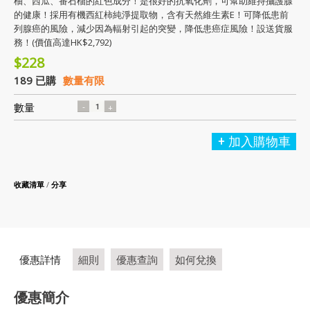
柚、西瓜、番石榴的紅色成分！是很好的抗氧化劑，可幫助維持攝護腺
的健康！採用有機西紅柿純淨提取物，含有天然維生素E！可降低患前
列腺癌的風險，減少因為輻射引起的突變，降低患癌症風險！設送貨服
務！(價值高達HK$2,792)
$228
189 已購
數量有限
數量
加入購物車
收藏清單
/
分享
優惠詳情
細則
優惠查詢
如何兌換
優惠簡介