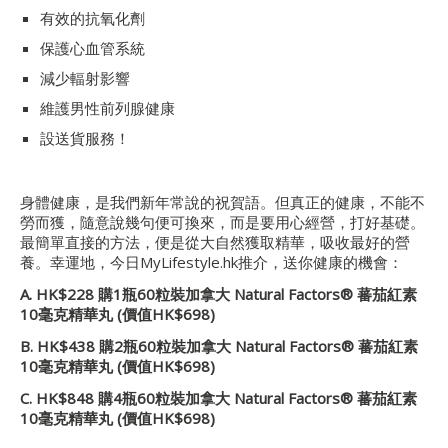
有效的抗氧化劑
保護心血管系統
減少輻射影響
維護男性前列腺健康
設送貨服務！
身體健康，是我們新年常說的祝賀語。但真正的健康，不能不
勞而獲，隨意說幾句便可換來，而是要用心經營，打好基礎。
最簡單直接的方法，便是從大自然獲取精華，吸收最好的營
養。幸運地，今日MyLifestyle.hk推介，送你健康的機會：
A. HK$228 購1瓶60粒裝加拿大
Natural Factors® 蕃茄紅素
10毫克
精華丸
(價值HK$698)
B. HK$438 購2瓶60粒裝加拿大
Natural Factors® 蕃茄紅素
10毫克
精華丸
(價值HK$698)
C. HK$848 購4瓶60粒裝加拿大
Natural Factors® 蕃茄紅素
10毫克
精華丸
(價值HK$698)