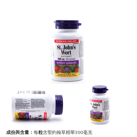
成份與含量：
每
粒
含聖約翰草精華300毫克