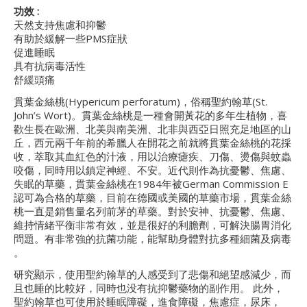
功效
:
天然支持焦慮和抑鬱
有助於緩解一些PMS症狀
促進睡眠
具有抗病毒活性
舒緩頭痛
貫葉金絲桃(Hypericum perforatum)，俗稱聖約翰草(St.
John’s Wort)。貫葉金絲桃是一種會開黃花的多年生植物，喜
歡生長在歐洲、北美與南美洲、北非與西亞日照充足地區的山
丘，西元兩千年前的希臘人在開花之前就將貫葉金絲桃的花採
收，萃取其血紅色的汁液，用以治療瘧疾、刀傷、燙傷與蚊蟲
咬傷，同時用以鎮定神經、不安。近代則作為抗憂鬱、焦慮、
失眠的草藥，貫葉金絲桃在1984年被German Commission E
認可為合格的草藥，目前在德國或美國的草藥市場，貫葉金絲
桃一直是銷售量名列前茅的草藥。對於安神、抗憂鬱、焦慮、
維持情緒平衡非常有效，並是很好的利膽劑，可解決腸胃消化
問題。有非常強的抗菌功能，能幫助身體對抗多種細菌及病毒
。
研究顯示，使用聖約翰草的人感受到了悲傷和絕望感減少，而
且也睡的比較好，同時也没有抗抑鬱藥物的副作用。 此外，
聖約翰草也可使用於睡眠障礙，進食障礙，焦慮症，尿床，