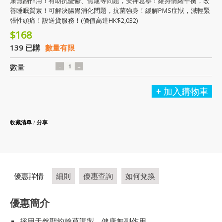
康無副作用！有助抗憂鬱、焦慮等問題，安神息寧！維持情緒平衡，改
善睡眠質素！可解決腸胃消化問題，抗菌強身！緩解PMS症狀，減輕緊
張性頭痛！設送貨服務！(價值高達HK$2,032)
$168
139 已購
數量有限
數量
加入購物車
收藏清單
/
分享
優惠詳情
細則
優惠查詢
如何兌換
優惠簡介
採用天然聖約翰草調製，健康無副作用