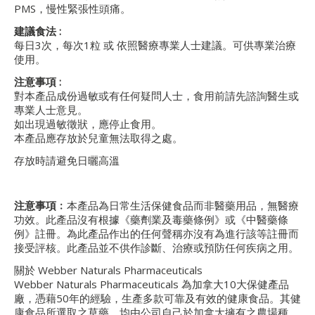
PMS，慢性緊張性頭痛。
建議食法
:
每日3次，每次1粒 或 依照醫療專業人士建議。可供專業治療
使用。
注意事項
:
對本產品成份過敏或有任何疑問人士，食用前請先諮詢醫生或
專業人士意見。
如出現過敏徵狀，應停止食用。
本產品應存放於兒童無法取得之處。
存放時請避免日曬高溫
注意事項﹕
本產品為日常生活保健食品而非醫藥用品，無醫療
功效。此產品沒有根據《藥劑業及毒藥條例》或《中醫藥條
例》註冊。為此產品作出的任何聲稱亦沒有為進行該等註冊而
接受評核。此產品並不供作診斷、治療或預防任何疾病之用。
關於 Webber Naturals Pharmaceuticals
Webber Naturals Pharmaceuticals 為加拿大10大保健產品
廠，憑藉50年的經驗，生產多款可靠及有效的健康食品。其健
康食品所選取之草藥，均由公司自己於加拿大擁有之農場種