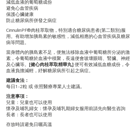
減低血液的葡萄糖成份
避免心血管疾病
保護心臟健康
防止糖尿病所併發之病症
CinnulinPF®肉桂萃取物，特別適合糖尿病患者(第二類別)服
用。有助增加胰島素的敏感性，減低相應的心血管疾病及糖尿
病等問題。
當身體內的胰島素不足，便無法移除血液中葡萄糖所分泌的激
素，令葡萄糖於血液中積聚，長遠便會玻壞眼睛、腎臟、神經
及心臟等。
[健心肉桂萃取精華丸]
便可有效減低血糖成份，令
血液負擔減輕，紓解糖尿病所引起之病症。
建議食法：
每日1-2粒 或 依照醫療專業人士建議。
注意事項：
兒童：兒童也可以使用
懷孕及哺乳婦女：懷孕及哺乳期婦女服用前請先向醫生咨詢
長者：長者也可以使用
存放時請避免日曬高溫