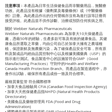
注意事項﹕
本產品為日常生活保健食品而非醫藥用品，無醫療
功效。此產品沒有根據《藥劑業及毒藥條例》或《中醫藥條
例》註冊。為此產品作出的任何聲稱亦沒有為進行該等註冊而
接受評核。此產品並不供作診斷、治療或預防任何疾病之用。
關於 Webber Naturals Pharmaceuticals
Webber Naturals Pharmaceuticals 為加拿大10大保健產品
廠，憑藉50年的經驗，生產多款可靠及有效的健康食品。其健
康食品所選取之草藥，均由公司自己於加拿大擁有之農場種
植，保證新鮮及無農藥污染，為了確保產品安全可靠，所有原
料及製成品均經由品質控制中心以及根據美國藥典（USP）的
指示進行測試。食品製造中心的設施皆符合GMP（Good
Manufacturing Practices）守則中的Health and Welfare
Canada Health Protection Branch。而產品在製造過程中，亦
會作出試驗，確保所有產品成份一致及符合標準。
嚴格質量監管 符合國際標準
• 加拿大食品檢驗局 CFIA (Canadian Food Inspection Agency)
• 加拿大天然保健產品指NHPD (Natural Health Products
Directorate)
• 美國食品及藥物管理局 FDA (Food and Drug
Administration)
• 國際優良藥品製造規範 GMP (Good Manufacturing