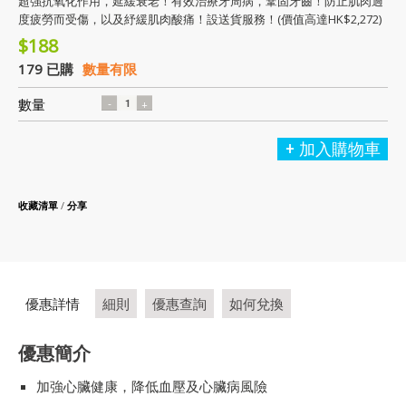
超強抗氧化作用，延緩衰老！有效治療牙周病，鞏固牙齒！防止肌肉過
度疲勞而受傷，以及紓緩肌肉酸痛！設送貨服務！(價值高達HK$2,272)
$188
179 已購
數量有限
數量
加入購物車
收藏清單
/
分享
優惠詳情
細則
優惠查詢
如何兌換
優惠簡介
加強心臟健康，降低血壓及心臟病風險