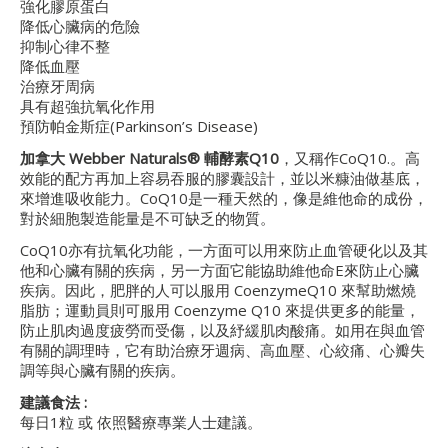
強化膠原蛋白
降低心臟病的危險
抑制心律不整
降低血壓
治療牙周病
具有超強抗氧化作用
預防帕金斯症(Parkinson’s Disease)
加拿大
Webber Naturals®
輔酵素
Q10
，又稱作CoQ10.。高
效能的配方再加上容易吞服的膠囊設計，並以米糠油做基底，
來增進吸收能力。CoQ10是一種天然的，像是維他命的成份，
對於細胞製造能量是不可缺乏的物質。
CoQ10亦有抗氧化功能，一方面可以用來防止血管硬化以及其
他和心臟有關的疾病，另一方面它能協助維他命E來防止心臟
疾病。因此，肥胖的人可以服用 CoenzymeQ10 來幫助燃燒
脂肪；運動員則可服用 Coenzyme Q10 來提供更多的能量，
防止肌肉過度疲勞而受傷，以及紓緩肌肉酸痛。如用在與血管
有關的調理時，它有助治療牙週病、高血壓、心絞痛、心瓣失
調等與心臟有關的疾病。
建議食法 :
每日1粒 或 依照醫療專業人士建議。