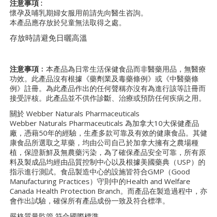
注意事項 :
懷孕及哺乳期婦女服用前請先向醫生咨詢。
本產品應存放於兒童無法取得之處。
存放時請避免日曬高溫
注意事項﹕
本產品為日常生活保健食品而非醫藥用品，無醫療
功效。此產品沒有根據《藥劑業及毒藥條例》或《中醫藥條
例》註冊。為此產品作出的任何聲稱亦沒有為進行該等註冊而
接受評核。此產品並不供作診斷、治療或預防任何疾病之用。
關於 Webber Naturals Pharmaceuticals
Webber Naturals Pharmaceuticals 為加拿大10大保健產品
廠，憑藉50年的經驗，生產多款可靠及有效的健康食品。其健
康食品所選取之草藥，均由公司自己於加拿大擁有之農場種
植，保證新鮮及無農藥污染，為了確保產品安全可靠，所有原
料及製成品均經由品質控制中心以及根據美國藥典（USP）的
指示進行測試。食品製造中心的設施皆符合GMP（Good
Manufacturing Practices）守則中的Health and Welfare
Canada Health Protection Branch。而產品在製造過程中，亦
會作出試驗，確保所有產品成份一致及符合標準。
嚴格質量監管 符合國際標準