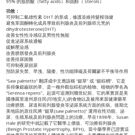
95% 的脂肪酸（fatty acids）和固醇（ sterols）
功效：
可抑制二氫雄性素 DHT 的形成，修護並維持髮根強健
避免睪固酮轉化成具導致前列腺炎及前列腺癌元兇的
dihydrotesterone(DHT)
改善女性性冷感症及男性性無能
促進泌尿系統通暢
緩解壓迫感
改善膀胱發炎及前列腺炎
改善排尿困難
可抑制夜尿頻尿
預防尿失禁、早洩、陽痿、性功能障礙及荷爾蒙不平衡等作用
“Saw palmetto” 翻譯成中文應該稱 “鋸草” 或 “鋸棕櫚”、它是
長得像鋸齒狀的草、是一種外觀似棕梠的植物、植物的學名為
“Serenoa repens”。起源可追溯到幾世紀前、它的果實原是美
國佛羅里達州原住民(印地安人)的食物以及被用來當健康藥草
治療膀胱、尿道和前列腺發炎等泌尿系統方面的疾病。後期北
美地區的原住民將 “鋸草(saw palmetto)” 運用在性功能、泌
尿、生殖系統及前列腺炎問題上的治療。早在1898年、Susan
Hale 的研究中就記載了它醫學上價值、可治療前列腺炎
(Benign Prostatic Hypertrophy, BPH)。當今藥學界已證實這