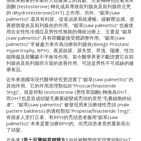
個效果顯著的草藥對人體健康上的貢獻、主要機轉包括避免睪
固酮 (testosterone) 轉化成具導致前列腺炎及前列腺癌元兇
的 dihydrotesterone(DHT) 之作用。另外、”鋸草(saw
palmetto)” 還具有利尿、促進泌尿系統通暢、緩解壓迫感、改
善膀胱發炎及前列腺炎的作用。”鋸草(saw palmetto)” 也被使
用在女性性冷感症及男性性無能的傳統治療上、主要是 “鋸草
(saw palmetto)” 具有荷爾蒙接受體調整作用。”鋸草(saw
palmetto)” 常被處方來作為治療前列腺炎(Benign Prostatic
Hypertrophy, BPH)、夜尿頻尿、尿失禁、早洩、陽痿、性功
能障礙及荷爾蒙不平衡等作用、當今醫學界更不斷證實它在前
列腺炎及前列腺癌方面的改善作用、可說是男性不可或缺的健
康食品。
近年來德國等現代醫學研究更證實了”鋸草(saw palmetto)” 的
其他作用、它的作用原理類似於”Proscar(finasteride
5mg)”、就是抑制 testosterone (男性睪固酮) 轉換為DHT、
而DHT也是造成頭髮毛囊萎縮變成禿頭的原兇”毛囊細胞終結
者”、”鋸草(saw palmetto)” 被發現用來治療雄性禿頭 (male
pattern baldness) 的過程類似”Propecia(finasteride 1mg)”、
有很多人歪打正著、有BPH的禿頭患者服用”鋸草(saw
palmetto)” 本來是要治療BPH的、但禿頭患者竟然重新長出
了頭髮。
近年來
[
男
士至寶鋸草
精華丸]
由於被醫學研究證實抑制DHT