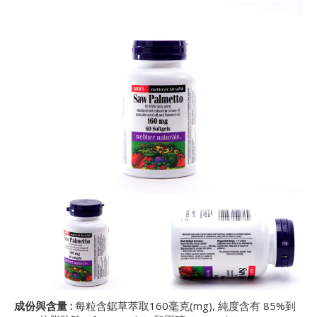
成份與含量
:
每粒含鋸草萃取160毫克(mg), 純度含有 85%到