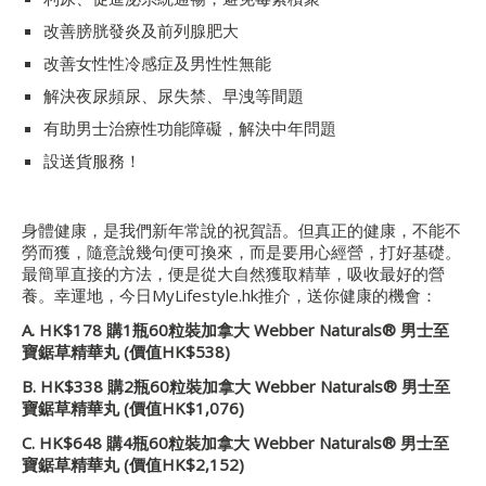
改善膀胱發炎及前列腺肥大
改善女性性冷感症及男性性無能
解決夜尿頻尿、尿失禁、早洩等間題
有助男士治療性功能障礙，解決中年問題
設送貨服務！
身體健康，是我們新年常說的祝賀語。但真正的健康，不能不
勞而獲，隨意說幾句便可換來，而是要用心經營，打好基礎。
最簡單直接的方法，便是從大自然獲取精華，吸收最好的營
養。幸運地，今日MyLifestyle.hk推介，送你健康的機會：
A. HK$178 購1瓶60粒裝加拿大 Webber Naturals® 男
士至
寶鋸草
精華丸
(價值HK$538)
B. HK$338 購2瓶60粒裝加拿大 Webber Naturals® 男
士至
寶鋸草
精華丸
(價值HK$1,076)
C. HK$648 購4瓶60粒裝加拿大 Webber Naturals® 男
士至
寶鋸草
精華丸
(價值HK$2,152)