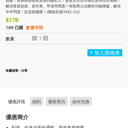
積聚！改善膀胱發炎及前列腺肥大！改善女性性冷感症及男性性無能！
解決夜尿頻尿、尿失禁、早洩等間題！有助男士治療性功能障礙，解決
中年問題！設送貨服務！(價值高達HK$2,152)
$178
169 已購
數量有限
數量
加入購物車
收藏清單
/
分享
優惠詳情
細則
優惠查詢
如何兌換
優惠簡介
利尿、促進泌系統通暢，避免毒素積聚