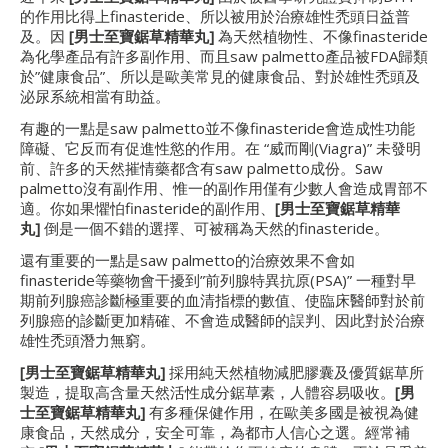
的作用比得上finasteride、所以被用於治療雄性禿頭日益普
及。因
[
男
士至寶鋸草
精華丸]
為天然植物性、不像finasteride
為化學產品有許多副作用、而且saw palmetto產品被FDA歸類
於”健康食品”、所以是歐美常見的健康食品、對於雄性禿頭及
泌尿系統相當有助益。
有趣的一點是saw palmetto並不像finasteride會造成性功能
障礙、它反而有促進性慾的作用。在 “威而剛(Viagra)” 未發明
前、許多的天然摧情藥都含有saw palmetto成份。Saw
palmetto沒有副作用、惟一的副作用僅有少數人會造成胃部不
適。你如果懼怕finasteride的副作用、
[
男
士至寶鋸草
精華
丸]
倒是一個不錯的選擇、可被稱為天然的finasteride。
還有重要的一點是saw palmetto的治療效果不會如
finasteride等藥物會干擾到”前列腺特異抗原(PSA)” 一種對早
期前列腺癌診斷極重要的血清指標的數值、使臨床醫師對於前
列腺癌的診斷更加精確、不會造成醫師的誤判、因此對於治療
雄性禿頭潛力無窮。
[
男
士至寶鋸草
精華丸]
採用純天然植物減肥膠囊及優質鋸草所
製造，提取高含量天然活性成分鋸草素，人體容易吸收。
[
男
士至寶鋸草
精華丸]
有多種保健作用，在歐美多國是被視為健
康食品，天然成分，安全可靠，為都市人信心之選。經常補