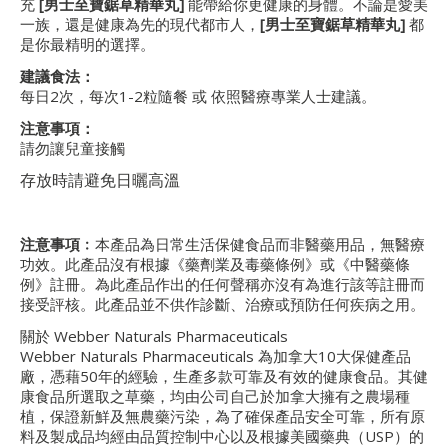
充
[
男
士至寶鋸草
精華丸]
能帶給你更健康的身體。不論是愛美
一族，還是健康為先的現代都市人，
[
男
士至寶鋸草
精華丸]
都
是你最精明的選擇。
建議食法：
每日2次，每次1-2粒隨餐 或 依照醫療專業人士建議。
注意事項：
請勿讓兒童接觸
存放時請避免日曬高溫
注意事項﹕
本產品為日常生活保健食品而非醫藥用品，無醫療
功效。此產品沒有根據《藥劑業及毒藥條例》或《中醫藥條
例》註冊。為此產品作出的任何聲稱亦沒有為進行該等註冊而
接受評核。此產品並不供作診斷、治療或預防任何疾病之用。
關於 Webber Naturals Pharmaceuticals
Webber Naturals Pharmaceuticals 為加拿大10大保健產品
廠，憑藉50年的經驗，生產多款可靠及有效的健康食品。其健
康食品所選取之草藥，均由公司自己於加拿大擁有之農場種
植，保證新鮮及無農藥污染，為了確保產品安全可靠，所有原
料及製成品均經由品質控制中心以及根據美國藥典（USP）的