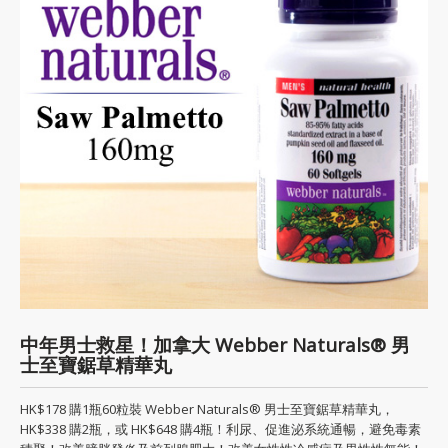
中年男士救星！加拿大 Webber Naturals® 男
士至寶鋸草精華丸
HK$178 購1瓶60粒裝 Webber Naturals® 男士至寶鋸草精華丸，
HK$338 購2瓶，或 HK$648 購4瓶！利尿、促進泌系統通暢，避免毒素